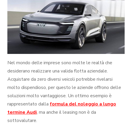
noleggio
auto:
idee
per
il
settore
business
Nel mondo delle imprese sono molte le realtà che
desiderano realizzare una valida flotta aziendale.
Acquistare da zero diversi veicoli potrebbe rivelarsi
molto dispendioso, per questo le aziende offrono delle
soluzioni molto vantaggiose. Un ottimo esempio è
rappresentato dalla
formula del noleggio a lungo
termine Audi
, ma anche il leasing non è da
sottovalutare.