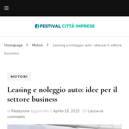
notizie varie dal web
festivaldellecittaimp
Homepage
Motori
Leasing e noleggio auto: idee per il settore
business
MOTORI
Leasing e noleggio auto: idee per il
settore business
di
Redazione
aggiornato il
Aprile 18, 2023
Lascia un
su
commento
Leasing
e