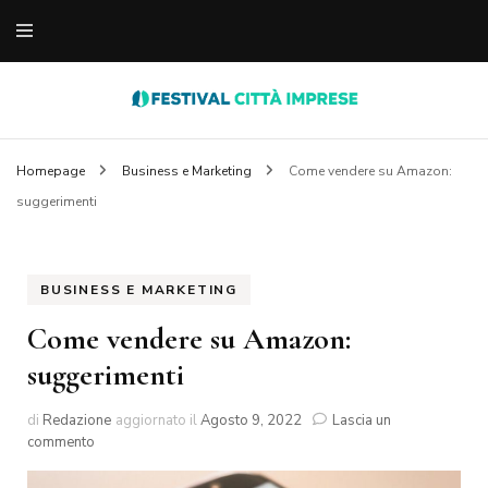
notizie varie dal web
festivaldellecittaimp
Homepage
Business e Marketing
Come vendere su Amazon:
suggerimenti
BUSINESS E MARKETING
Come vendere su Amazon:
suggerimenti
di
Redazione
aggiornato il
Agosto 9, 2022
Lascia un
su
commento
Come
vendere