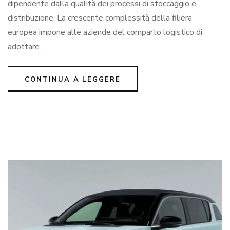
dipendente dalla qualità dei processi di stoccaggio e
raf
distribuzione. La crescente complessità della filiera
inte
com
europea impone alle aziende del comparto logistico di
e
adottare …
cap
com
del
azi
CONTINUA A LEGGERE
del
set