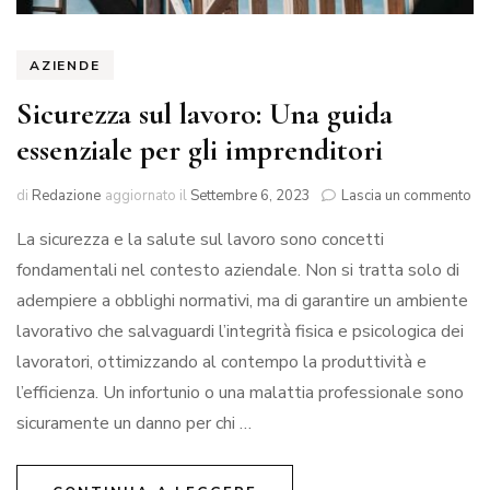
AZIENDE
Sicurezza sul lavoro: Una guida
essenziale per gli imprenditori
su
di
Redazione
aggiornato il
Settembre 6, 2023
Lascia un commento
Si
La sicurezza e la salute sul lavoro sono concetti
sul
lav
fondamentali nel contesto aziendale. Non si tratta solo di
Un
adempiere a obblighi normativi, ma di garantire un ambiente
gu
es
lavorativo che salvaguardi l’integrità fisica e psicologica dei
pe
lavoratori, ottimizzando al contempo la produttività e
gli
l’efficienza. Un infortunio o una malattia professionale sono
imp
sicuramente un danno per chi …