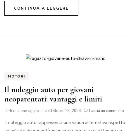
CONTINUA A LEGGERE
MOTORI
Il noleggio auto per giovani
neopatentati: vantaggi e limiti
su
di
Redazione
aggiornato il
Ottobre 23, 2024
Lascia un commento
Il
Il noleggio auto rappresenta una valida alternativa rispetto
nol
aut
ad un’auto di proprietà, in quanto permette di ottenere un