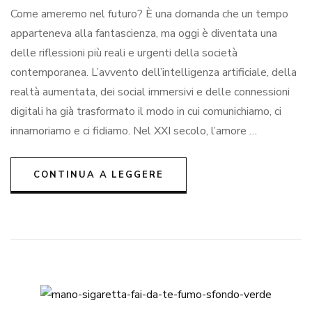
Come ameremo nel futuro? È una domanda che un tempo
ne
fut
apparteneva alla fantascienza, ma oggi è diventata una
qu
delle riflessioni più reali e urgenti della società
la
te
contemporanea. L’avvento dell’intelligenza artificiale, della
ri
realtà aumentata, dei social immersivi e delle connessioni
le
digitali ha già trasformato il modo in cui comunichiamo, ci
rel
um
innamoriamo e ci fidiamo. Nel XXI secolo, l’amore …
CONTINUA A LEGGERE