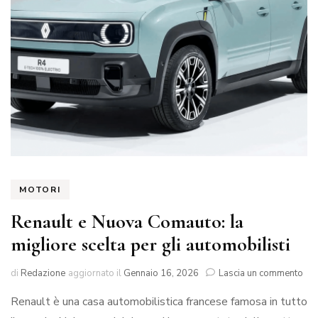
MOTORI
Renault e Nuova Comauto: la
migliore scelta per gli automobilisti
su
di
Redazione
aggiornato il
Gennaio 16, 2026
Lascia un commento
Ren
Renault è una casa automobilistica francese famosa in tutto
e
Nu