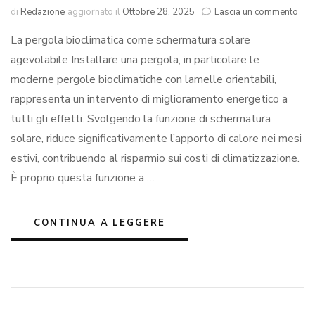
su
di
Redazione
aggiornato il
Ottobre 28, 2025
Lascia un commento
Per
La pergola bioclimatica come schermatura solare
bioc
e
agevolabile Installare una pergola, in particolare le
detr
moderne pergole bioclimatiche con lamelle orientabili,
com
gest
rappresenta un intervento di miglioramento energetico a
le
tutti gli effetti. Svolgendo la funzione di schermatura
prat
solare, riduce significativamente l’apporto di calore nei mesi
Ene
e
estivi, contribuendo al risparmio sui costi di climatizzazione.
l’E
È proprio questa funzione a …
(20
CONTINUA A LEGGERE