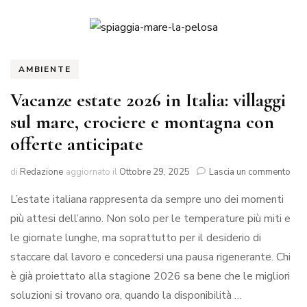
AMBIENTE
Vacanze estate 2026 in Italia: villaggi
sul mare, crociere e montagna con
offerte anticipate
su
di
Redazione
aggiornato il
Ottobre 29, 2025
Lascia un commento
Vac
L’estate italiana rappresenta da sempre uno dei momenti
esta
202
più attesi dell’anno. Non solo per le temperature più miti e
in
le giornate lunghe, ma soprattutto per il desiderio di
Itali
vill
staccare dal lavoro e concedersi una pausa rigenerante. Chi
sul
è già proiettato alla stagione 2026 sa bene che le migliori
mar
soluzioni si trovano ora, quando la disponibilità …
croc