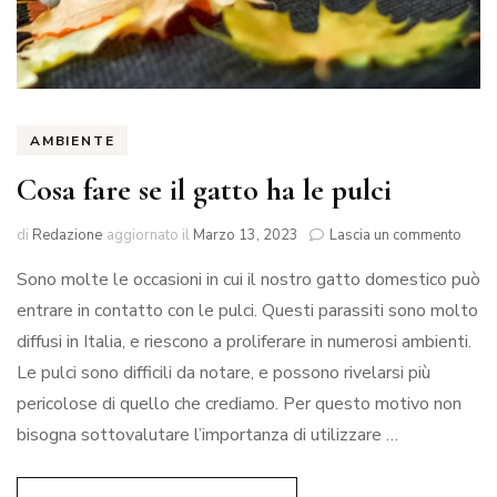
AMBIENTE
Cosa fare se il gatto ha le pulci
su
di
Redazione
aggiornato il
Marzo 13, 2023
Lascia un commento
Cosa
Sono molte le occasioni in cui il nostro gatto domestico può
fare
se
entrare in contatto con le pulci. Questi parassiti sono molto
il
diffusi in Italia, e riescono a proliferare in numerosi ambienti.
gatto
ha
Le pulci sono difficili da notare, e possono rivelarsi più
le
pericolose di quello che crediamo. Per questo motivo non
pulci
bisogna sottovalutare l’importanza di utilizzare …