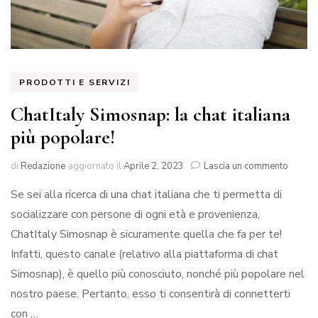
PRODOTTI E SERVIZI
ChatItaly Simosnap: la chat italiana
più popolare!
su
di
Redazione
aggiornato il
Aprile 2, 2023
Lascia un commento
ChatIta
Se sei alla ricerca di una chat italiana che ti permetta di
Simosn
la
socializzare con persone di ogni età e provenienza,
chat
ChatItaly Simosnap è sicuramente quella che fa per te!
italiana
più
Infatti, questo canale (relativo alla piattaforma di chat
popola
Simosnap), è quello più conosciuto, nonché più popolare nel
nostro paese. Pertanto, esso ti consentirà di connetterti
con …