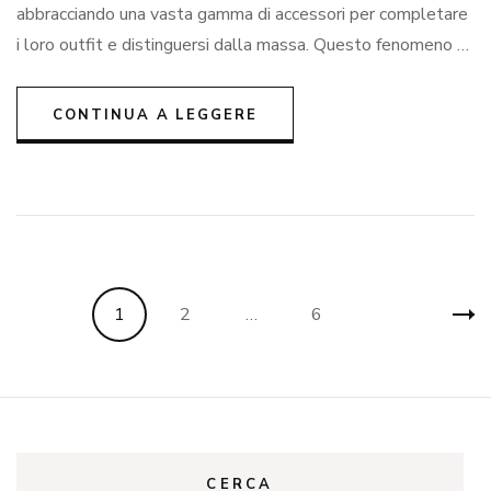
acces
abbracciando una vasta gamma di accessori per completare
uom
i loro outfit e distinguersi dalla massa. Questo fenomeno …
CONTINUA A LEGGERE
Paginazione
Pagina
Pagina
Pagina
1
2
…
6
degli
articoli
CERCA