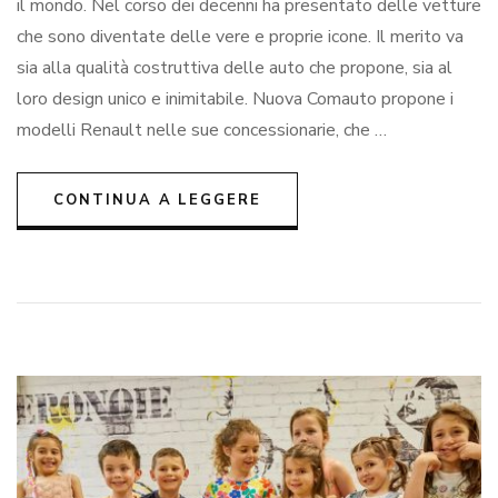
il mondo. Nel corso dei decenni ha presentato delle vetture
Com
che sono diventate delle vere e proprie icone. Il merito va
la
mig
sia alla qualità costruttiva delle auto che propone, sia al
sce
loro design unico e inimitabile. Nuova Comauto propone i
per
modelli Renault nelle sue concessionarie, che …
gli
aut
CONTINUA A LEGGERE