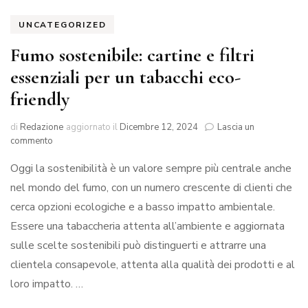
UNCATEGORIZED
Fumo sostenibile: cartine e filtri
essenziali per un tabacchi eco-
friendly
di
Redazione
aggiornato il
Dicembre 12, 2024
Lascia un
su
commento
Fumo
Oggi la sostenibilità è un valore sempre più centrale anche
sostenibile:
cartine
nel mondo del fumo, con un numero crescente di clienti che
e
cerca opzioni ecologiche e a basso impatto ambientale.
filtri
essenziali
Essere una tabaccheria attenta all’ambiente e aggiornata
per
sulle scelte sostenibili può distinguerti e attrarre una
un
clientela consapevole, attenta alla qualità dei prodotti e al
tabacchi
eco-
loro impatto. …
friendly