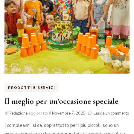
PRODOTTI E SERVIZI
Il meglio per un’occasione speciale
su
di
Redazione
aggiornato il
Novembre 7, 2025
Lascia un commento
Il
I compleanni, si sa, soprattutto per i più piccoli, sono un
me
pe
giorno importante che vorremmo fosse sempre speciale e