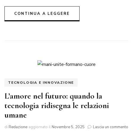
e
mon
con
CONTINUA A LEGGERE
offe
anti
TECNOLOGIA E INNOVAZIONE
L’amore nel futuro: quando la
tecnologia ridisegna le relazioni
umane
su
di
Redazione
aggiornato il
Novembre 5, 2025
Lascia un commento
L’