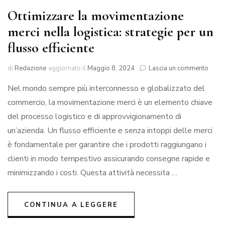
Ottimizzare la movimentazione
merci nella logistica: strategie per un
flusso efficiente
su
di
Redazione
aggiornato il
Maggio 8, 2024
Lascia un commento
Ottim
Nel mondo sempre più interconnesso e globalizzato del
la
movi
commercio, la movimentazione merci è un elemento chiave
merci
del processo logistico e di approvvigionamento di
nella
logist
un’azienda. Un flusso efficiente e senza intoppi delle merci
strat
è fondamentale per garantire che i prodotti raggiungano i
per
clienti in modo tempestivo assicurando consegne rapide e
un
fluss
minimizzando i costi. Questa attività necessita …
effici
CONTINUA A LEGGERE