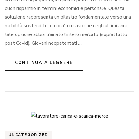
per
buon risparmio in termini economici e personale. Questa
giov
neop
soluzione rappresenta un pilastro fondamentale verso una
van
mobilità sostenibile, e non è un caso che negli ultimi anni
e
tale opzione abbia trainato l’intero mercato (soprattutto
limit
post Covid). Giovani neopatentati …
CONTINUA A LEGGERE
UNCATEGORIZED