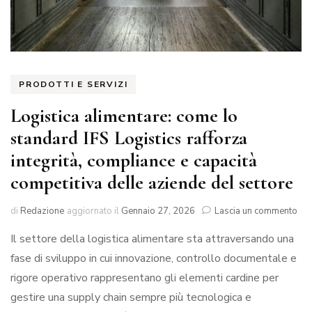
PRODOTTI E SERVIZI
Logistica alimentare: come lo
standard IFS Logistics rafforza
integrità, compliance e capacità
competitiva delle aziende del settore
su
di
Redazione
aggiornato il
Gennaio 27, 2026
Lascia un commento
Log
Il settore della logistica alimentare sta attraversando una
ali
co
fase di sviluppo in cui innovazione, controllo documentale e
lo
rigore operativo rappresentano gli elementi cardine per
sta
IFS
gestire una supply chain sempre più tecnologica e
Log