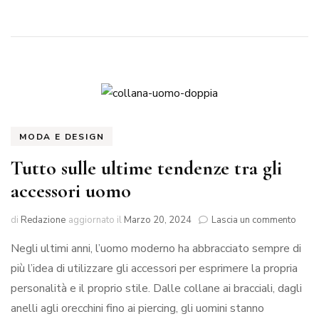
MODA E DESIGN
Tutto sulle ultime tendenze tra gli
accessori uomo
su
di
Redazione
aggiornato il
Marzo 20, 2024
Lascia un commento
Tutto
Negli ultimi anni, l’uomo moderno ha abbracciato sempre di
sulle
ultim
più l’idea di utilizzare gli accessori per esprimere la propria
tend
personalità e il proprio stile. Dalle collane ai bracciali, dagli
tra
gli
anelli agli orecchini fino ai piercing, gli uomini stanno